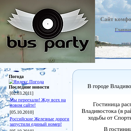
Сайт комфо
Главна
Погода
В городе Владив
Последние новости
[02.03.2011]
Мы переехали! Жду всех на
Гостиница расп
новом сайте!
Владивостока (в ра
[05.10.2010]
ходьбы от Спорт
Российские Железные дороги
запустили единый номер!
В гостиниц