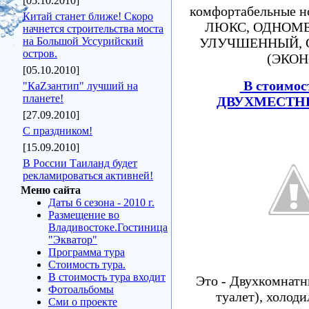
[05.10.2010]
комфортабельные н
Китай станет ближе! Скоро
ЛЮКС, ОДНОМЕ
начнется строительства моста
на Большой Уссурийский
УЛУЧШЕННЫЙ, 
остров.
(ЭКОН
[05.10.2010]
В стоимос
"КаZзантип" лучший на
планете!
ДВУХМЕСТНЫХ
[27.09.2010]
C праздником!
[15.09.2010]
В России Таиланд будет
рекламироваться активней!
Меню сайта
Даты 6 сезона - 2010 г.
Размещение во
Владивостоке.Гостиница
"Экватор"
Программа тура
Стоимость тура.
В стоимость тура входит
Это - Двухкомнатны
Фотоальбомы
туалет), холод
Сми о проекте