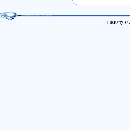
BusParty © 