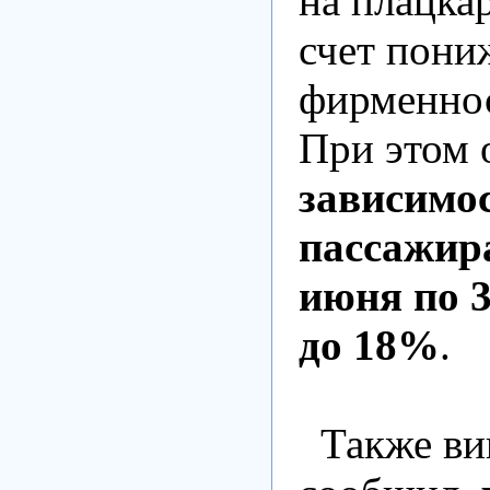
на плацка
счет пони
фирменнос
При этом 
зависимос
пассажира
июня по 3
до 18%
.
Также ви