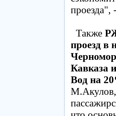
проезда",
Также
РЖ
проезд в 
Черномор
Кавказа 
Вод на 2
М.Акулов,
пассажирс
что основ