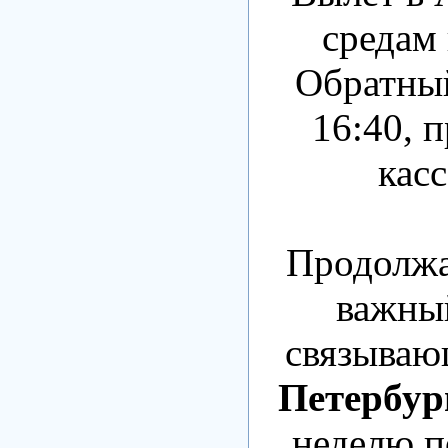
средам 
Обратный
16:40, п
касс
Продолжа
важный
связыва
Петербур
неделю п