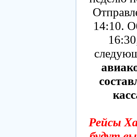
Отправле
14:10. О
16:30
следующ
авиак
составл
касс
Рейсы Х
будут вы