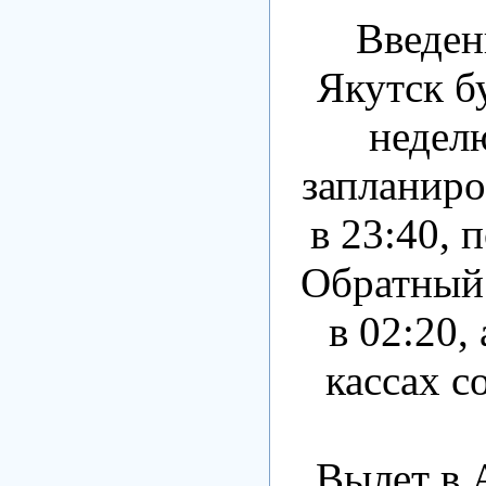
Введен
Якутск б
недел
запланиро
в 23:40, 
Обратный 
в 02:20,
кассах с
Вылет в 