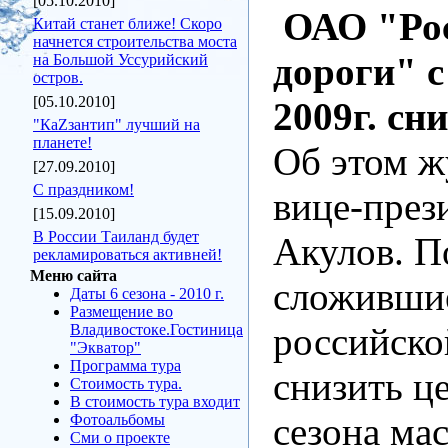
[05.10.2010]
ОАО "Рос
Китай станет ближе! Скоро
начнется строительства моста
дороги" с
на Большой Уссурийский
остров.
[05.10.2010]
2009г. сн
"КаZзантип" лучший на
планете!
Об этом ж
[27.09.2010]
C праздником!
вице-пре
[15.09.2010]
В России Таиланд будет
Акулов. П
рекламироваться активней!
Меню сайта
сложившие
Даты 6 сезона - 2010 г.
Размещение во
российско
Владивостоке.Гостиница
"Экватор"
Программа тура
снизить ц
Стоимость тура.
В стоимость тура входит
сезона ма
Фотоальбомы
Сми о проекте