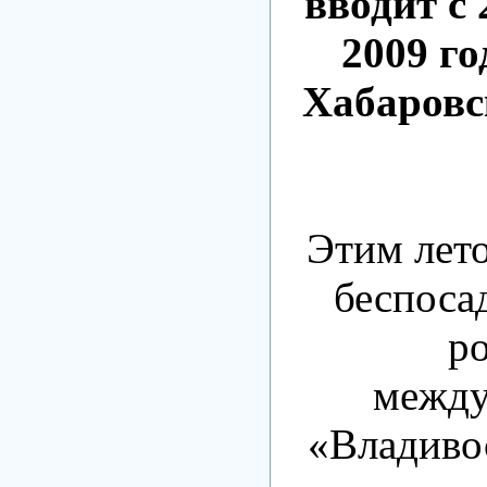
вводит с 
2009 го
Хабаровс
Этим лето
беспоса
р
между
«Владиво