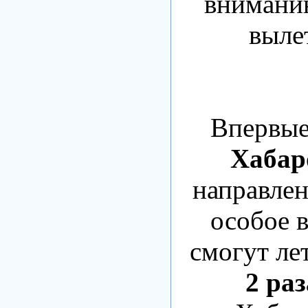
вниманию
выле
Впервые
Хабар
направле
особое 
смогут ле
2 ра