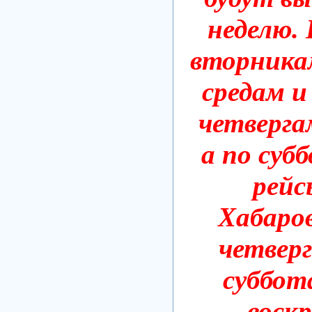
неделю.
вторникам
средам и
четвергам
а по суб
рейс
Хабаров
четверг
суббота
воскр