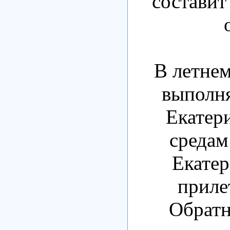
составит 
В летнем
выполня
Екатер
средам
Екатер
приле
Обратн