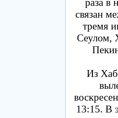
раза в 
связан м
тремя и
Сеулом, 
Пекин
Из Хаб
выле
воскресен
13:15. В 