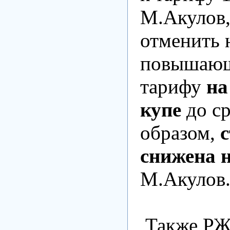
М.Акулов
отменить 
повышающ
тарифу
на
купе
до ср
образом,
с
снижена 
М.Акулов
Также Р