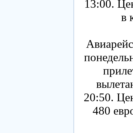
13:00. Це
в 
Авиарейс
понедельн
приле
вылетаю
20:50. Це
480 евро