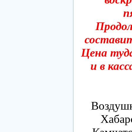
п
Продо
составит
Цена туд
и в кас
Воздушн
Хабар