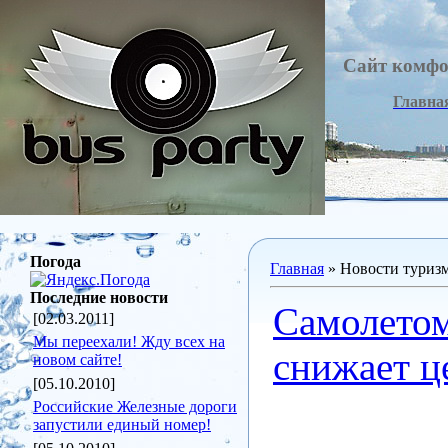
Сайт комфо
Главна
Погода
Главная
»
Новости туриз
Последние новости
Самолето
[02.03.2011]
Мы переехали! Жду всех на
снижает ц
новом сайте!
[05.10.2010]
Российские Железные дороги
запустили единый номер!