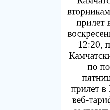
Камчатс
вторникам
прилет в
воскресен
12:20, 
Камчатски
по по
пятниц
прилет в 
веб-тари