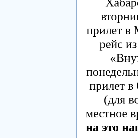
Хабар
вторни
прилет в 
рейс из
«Вну
понедельн
прилет в
(для в
местное в
на это н