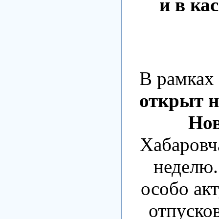
и в ка
В рамках
открыт 
Нов
Хабаровча
неделю.
особо ак
отпусков