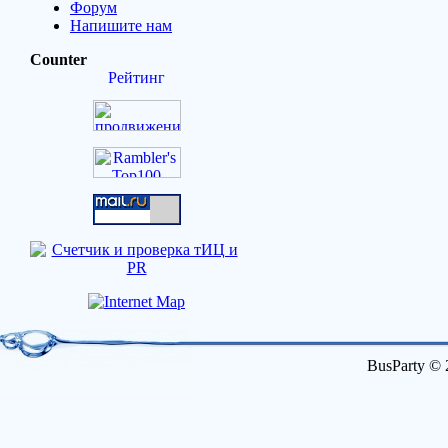
Форум
Напишите нам
Counter
BusParty © 