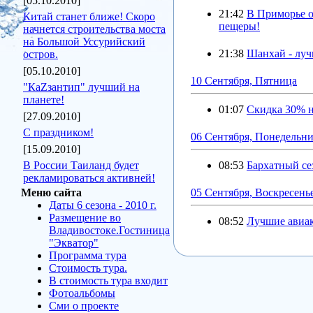
[05.10.2010]
21:42
В Приморье 
Китай станет ближе! Скоро
пещеры!
начнется строительства моста
на Большой Уссурийский
21:38
Шанхай - луч
остров.
[05.10.2010]
10 Сентября, Пятница
"КаZзантип" лучший на
планете!
01:07
Скидка 30% н
[27.09.2010]
C праздником!
06 Сентября, Понедельн
[15.09.2010]
В России Таиланд будет
08:53
Бархатный се
рекламироваться активней!
Меню сайта
05 Сентября, Воскресень
Даты 6 сезона - 2010 г.
Размещение во
08:52
Лучшие авиак
Владивостоке.Гостиница
"Экватор"
Программа тура
Стоимость тура.
В стоимость тура входит
Фотоальбомы
Сми о проекте