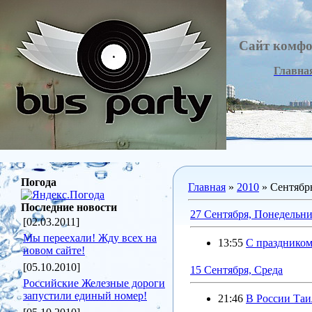
Сайт комфо
Главна
Погода
Главная
»
2010
»
Сентябр
Последние новости
27 Сентября, Понедельн
[02.03.2011]
Мы переехали! Жду всех на
13:55
C праздником
новом сайте!
[05.10.2010]
15 Сентября, Среда
Российские Железные дороги
запустили единый номер!
21:46
В России Таи