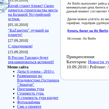
[05.10.2010]
Air Berlin выполняет рейсы
Китай станет ближе! Скоро
минимальная цена билета в
начнется строительства моста
данный момент составляет
на Большой Уссурийский
остров.
Далее можно улететь во мн
тарифам, подобрав удобную
[05.10.2010]
"КаZзантип" лучший на
Купить билет на Air Berlin
планете!
Источник: Air Berlin
[27.09.2010]
C праздником!
[15.09.2010]
Прикрепления:
В России Таиланд будет
Категория:
Новости т
рекламироваться активней!
10.09.2010
| Рейтинг: 
Меню сайта
Даты 6 сезона - 2010 г.
Размещение во
Владивостоке.Гостиница
"Экватор"
Программа тура
Стоимость тура.
В стоимость тура входит
Фотоальбомы
Сми о проекте