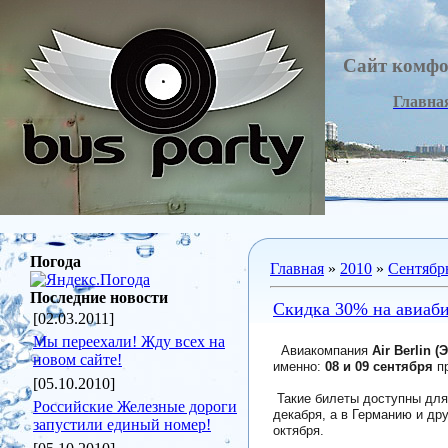
Сайт комфо
Главна
Погода
Главная
»
2010
»
Сентябр
Последние новости
Скидка 30% на авиаби
[02.03.2011]
Мы переехали! Жду всех на
Авиакомпания
Air Berlin 
новом сайте!
именно:
08 и 09 сентября
п
[05.10.2010]
Такие билеты доступны для 
Российские Железные дороги
декабря, а в Германию и дру
запустили единый номер!
октября.