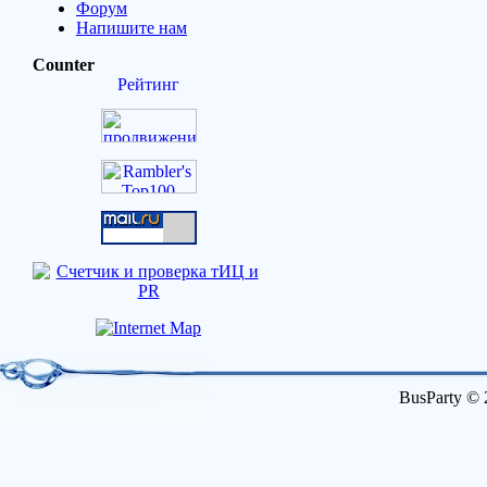
Форум
Напишите нам
Counter
BusParty © 